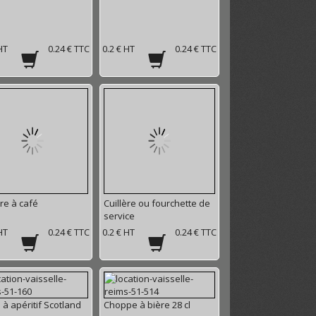
HT
0.24 € TTC
0.2 € HT
0.24 € TTC
ère à café
Cuillère ou fourchette de
service
HT
0.24 € TTC
0.2 € HT
0.24 € TTC
 à apéritif Scotland
Choppe à bière 28 cl