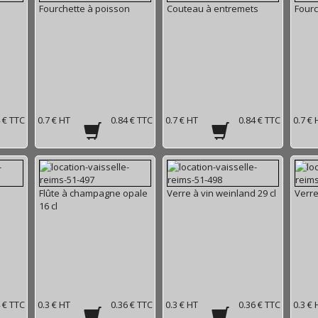
Fourchette à poisson
Couteau à entremets
Fourc
 € TTC
0.7 € HT
0.84 € TTC
0.7 € HT
0.84 € TTC
0.7 € 
Flûte à champagne opale
Verre à vin weinland 29 cl
Verre
16 cl
 € TTC
0.3 € HT
0.36 € TTC
0.3 € HT
0.36 € TTC
0.3 € 