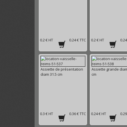
0.2 € HT
0.24 € TTC
0.2 € HT
0.24
Assiette de présentation
Assiette grande dia
diam 31.5 cm
cm
0.3 € HT
0.36 € TTC
0.24 € HT
0.29