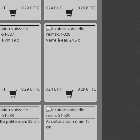
€ HT
0.29 € TTC
0.24 € HT
0.29 € TTC
 à vin 19 cl
Verre à eau 24.5 cl
€ HT
0.29 € TTC
0.24 € HT
0.29 € TTC
tte petite diam 22 cm
Assiette à pain diam 15
cm