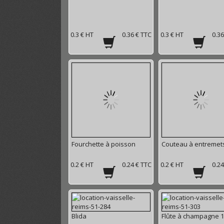
0.3 € HT
0.36 € TTC
0.3 € HT
0.36
Fourchette à poisson
Couteau à entremet
0.2 € HT
0.24 € TTC
0.2 € HT
0.24
Blida
Flûte à champagne 1