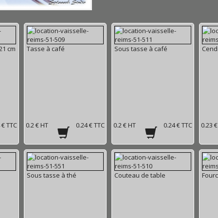
 21 cm
Tasse à café
Sous tasse à café
Cendr
 € TTC
0.2 € HT
0.24 € TTC
0.2 € HT
0.24 € TTC
0.23 
Sous tasse à thé
Couteau de table
Fourc