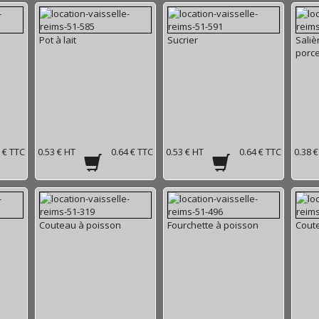
Pot à lait
Sucrier
Saliè
porce
 € TTC
0.53 € HT
0.64 € TTC
0.53 € HT
0.64 € TTC
0.38 
Couteau à poisson
Fourchette à poisson
Cout