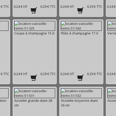
 € TTC
0.24 € HT
0.29 € TTC
0.24 € HT
0.29 € TTC
0.24 
Coupe à champagne 13 cl
Flûte à champagne 17 cl
Verre
 € TTC
0.24 € HT
0.29 € TTC
0.24 € HT
0.29 € TTC
0.24 
tion
Assiette grande diam 28
Assiette moyenne diam
Assie
cm
26 cm