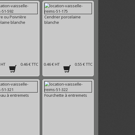
re ou Poivrière
Cendrier porcelaine
laine blanche
blanche
€ HT
0.46 € TTC
0.46 € HT
0.55 € TTC
eau à entremets
Fourchette à entremets