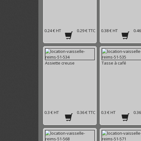
0.24 € HT
0.29 € TTC
0.38 € HT
0.46
Assiette creuse
Tasse à café
0.3 € HT
0.36 € TTC
0.3 € HT
0.36