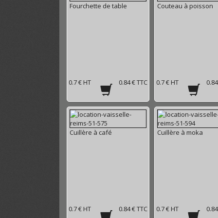
Fourchette de table
Couteau à poisson
0.7 € HT
0.84 € TTC
0.7 € HT
0.84
Cuillère à café
Cuillère à moka
0.7 € HT
0.84 € TTC
0.7 € HT
0.84