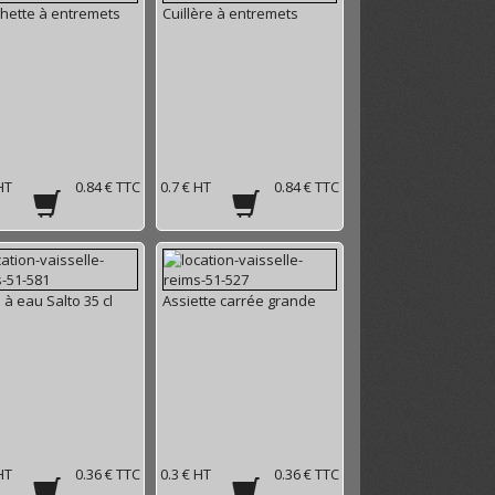
hette à entremets
Cuillère à entremets
HT
0.84 € TTC
0.7 € HT
0.84 € TTC
 à eau Salto 35 cl
Assiette carrée grande
HT
0.36 € TTC
0.3 € HT
0.36 € TTC