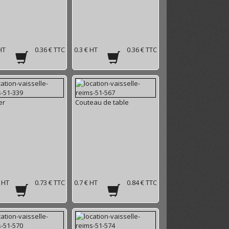
HT
0.36 € TTC
0.3 € HT
0.36 € TTC
er
Couteau de table
€ HT
0.73 € TTC
0.7 € HT
0.84 € TTC