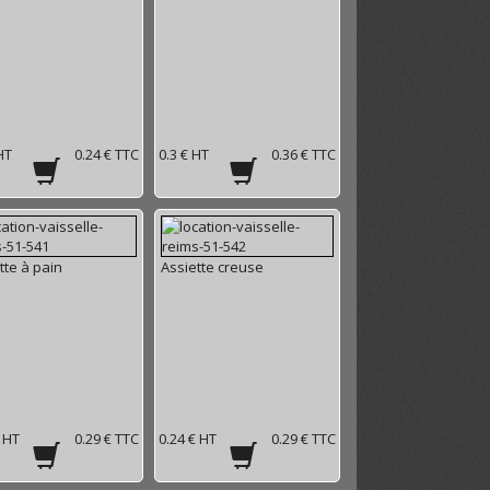
HT
0.24 € TTC
0.3 € HT
0.36 € TTC
tte à pain
Assiette creuse
€ HT
0.29 € TTC
0.24 € HT
0.29 € TTC