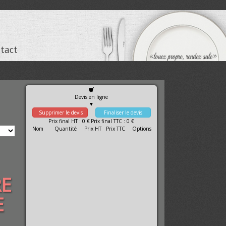
ntact
Devis en ligne
▼
Prix final HT : 0 €
Prix final TTC : 0 €
Nom
Quantité
Prix HT
Prix TTC
Options
RE
E