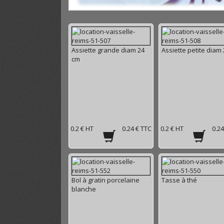
Assiette grande diam 24
Assiette petite diam
cm
0.2 € HT
0.24 € TTC
0.2 € HT
0.24
Bol à gratin porcelaine
Tasse à thé
blanche