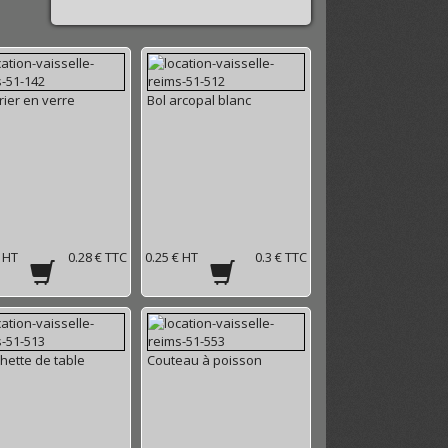
ier en verre
Bol arcopal blanc
€ HT
0.28 € TTC
0.25 € HT
0.3 € TTC
hette de table
Couteau à poisson