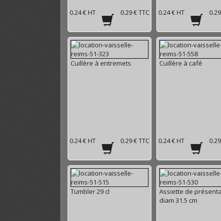
0.24 € HT
0.29 € TTC
0.24 € HT
0.29
Cuillère à entremets
Cuillère à café
0.24 € HT
0.29 € TTC
0.24 € HT
0.29
Tumbler 29 cl
Assiette de présenta
diam 31.5 cm